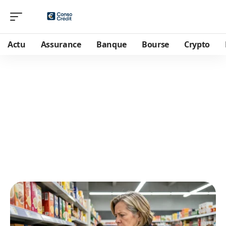
Actu
Assurance
Banque
Bourse
Crypto
Finance