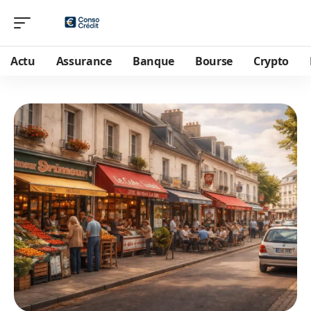
Actu
Assurance
Banque
Bourse
Crypto