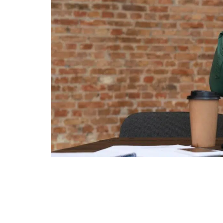
Utiliser les sites de pari
gains