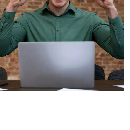
s sportifs pour augmenter vos