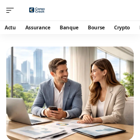
Actu
Assurance
Banque
Bourse
Crypto