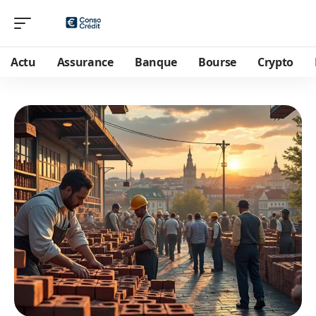
Actu
Assurance
Banque
Bourse
Crypto