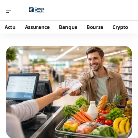
Actu
Assurance
Banque
Bourse
Crypto