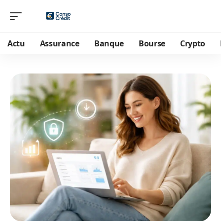
Actu
Assurance
Banque
Bourse
Crypto